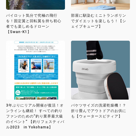
パイロット気分で究極の飛行
部屋に馴染むミニトランポリン
を！固定翼と回転翼を持ち初心
でダイエットを楽しもう！【シ
者でも楽しめるドローン
ェイプキューブ】
【Swan-K1】
3年ぶりにリアル開催が復活！オ
バケツサイズの洗濯乾燥機！？
ンラインも継続！ すべての釣り
折り畳んでアウトドアのお供に
ファンのための“釣り業界最大級
も【ウォータースピティア】
のイベント” 【釣りフェスティバ
ル2023 in Yokohama】