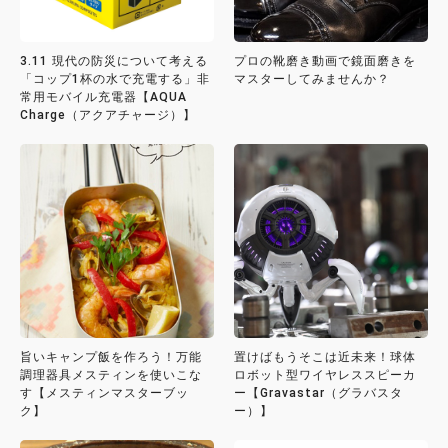
3.11 現代の防災について考える
プロの靴磨き動画で鏡面磨きを
「コップ1杯の水で充電する」非
マスターしてみませんか？
常用モバイル充電器【AQUA
Charge（アクアチャージ）】
旨いキャンプ飯を作ろう！万能
置けばもうそこは近未来！球体
調理器具メスティンを使いこな
ロボット型ワイヤレススピーカ
す【メスティンマスターブッ
ー【Gravastar（グラバスタ
ク】
ー）】