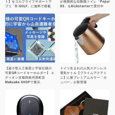
ト】をゴルフライフサポートア
が画期的な自動猫トイレ「Popur
プリ「D-GOLF」に無料で搭載
X5」をKickstarterで受付中
【超小型人工衛星と宇宙仕様の
ドイツ生まれの人気ステンレス
可変QRコードキーホルダー】 エ
電気ケトル【プライムアクアミ
ディオン京都四条河原町店
ニ】に新プレミアムカラー「カ
Makuake SHOPで展示
ッパー」が新登場