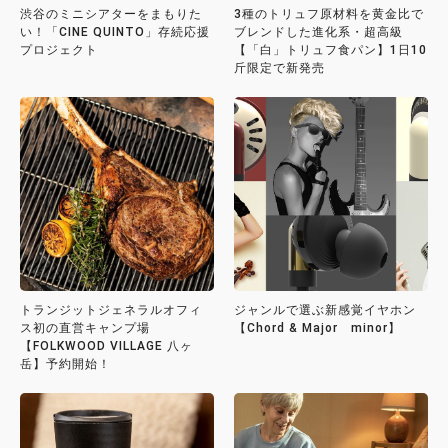
渋谷のミニシアターをまもりた
3種のトリュフ原材料を黄金比で
い！「CINE QUINTO」存続応援
ブレンドした進化系・超高級
プロジェクト
【「白」トリュフ食パン】1日10
斤限定で新発売
トランジットジェネラルオフィ
ジャンルで選ぶ新感覚イヤホン
ス初の直営キャンプ場
【Chord & Major minor】
【FOLKWOOD VILLAGE 八ヶ
岳】予約開始！