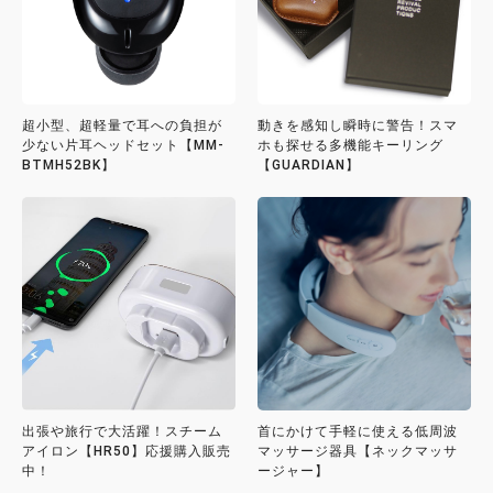
超小型、超軽量で耳への負担が
動きを感知し瞬時に警告！スマ
少ない片耳ヘッドセット【MM-
ホも探せる多機能キーリング
BTMH52BK】
【GUARDIAN】
出張や旅行で大活躍！スチーム
首にかけて手軽に使える低周波
アイロン【HR50】応援購入販売
マッサージ器具【ネックマッサ
中！
ージャー】