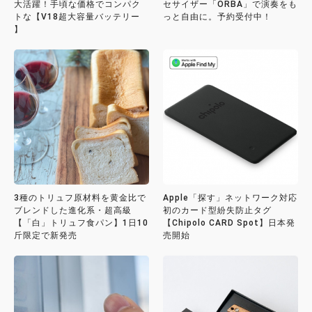
大活躍！手頃な価格でコンパク
セサイザー「ORBA」で演奏をも
トな【V18超大容量バッテリー
っと自由に。予約受付中！
】
3種のトリュフ原材料を黄金比で
Apple「探す」ネットワーク対応
ブレンドした進化系・超高級
初のカード型紛失防止タグ
【「白」トリュフ食パン】1日10
【Chipolo CARD Spot】日本発
斤限定で新発売
売開始