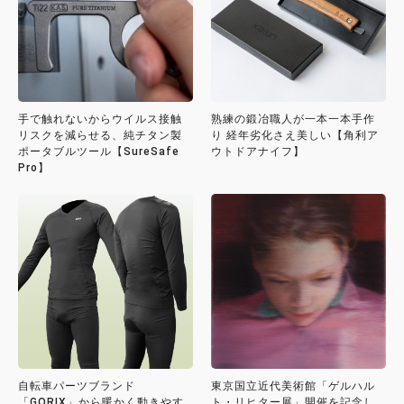
手で触れないからウイルス接触
熟練の鍛冶職人が一本一本手作
リスクを減らせる、純チタン製
り 経年劣化さえ美しい【角利ア
ポータブルツール【SureSafe
ウトドアナイフ】
Pro】
自転車パーツブランド
東京国立近代美術館「ゲルハル
「GORIX」から暖かく動きやす
ト・リヒター展」開催を記念し