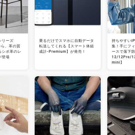
シリーズ
乗るだけでスマホに自動データ
持ちやすいiP
】から、革の質
転送してくれる【スマート体組
集！手にフ
るシボ革のレ
成計-Premium】が発売！
ースで落下防止
が登場
12/12Pro/1
mini】