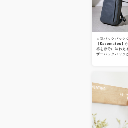
人気バックパック
【Kazematou
感を存分に味わえ
ザーバックパック