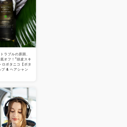
皮トラブルの原因、
底オフ！“頭皮スキ
トロボタニコ【ボタ
ルプ & ヘアシャン
売