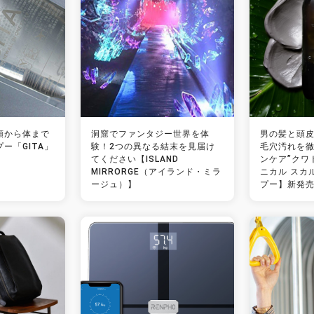
頭から体まで
洞窟でファンタジー世界を体
男の髪と頭
ー「GITA」
験！2つの異なる結末を見届け
毛穴汚れを徹
てください【ISLAND
ンケア”クワ
MIRRORGE（アイランド・ミラ
ニカル スカ
ージュ）】
プー】新発