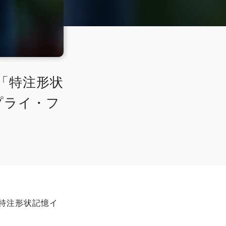
用「特注形状
プライ・フ
の【特注形状記憶イ