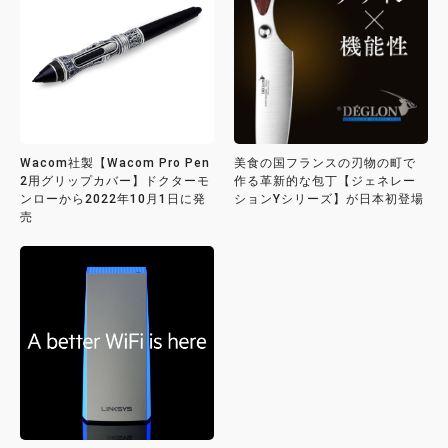
Wacom社製【Wacom Pro Pen
美食の国フランスの刃物の町で
2用グリップカバー】ドクターモ
作る革新的な包丁【ジェネレー
ンローから2022年10月1日に発
ションYシリーズ】が日本初登場
売