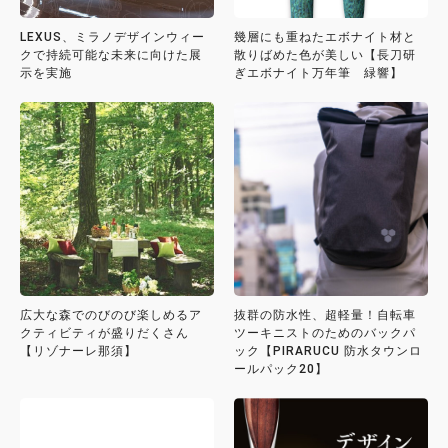
LEXUS、ミラノデザインウィー
幾層にも重ねたエボナイト材と
クで持続可能な未来に向けた展
散りばめた色が美しい【長刀研
示を実施
ぎエボナイト万年筆 緑響】
広大な森でのびのび楽しめるア
抜群の防水性、超軽量！自転車
クティビティが盛りだくさん
ツーキニストのためのバックパ
【リゾナーレ那須】
ック【PIRARUCU 防水タウンロ
ールパック20】