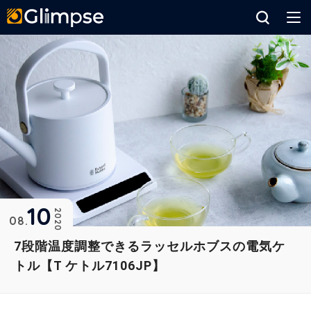
Glimpse
10
2020
08
7段階温度調整できるラッセルホブスの電気ケ
トル【T ケトル7106JP】