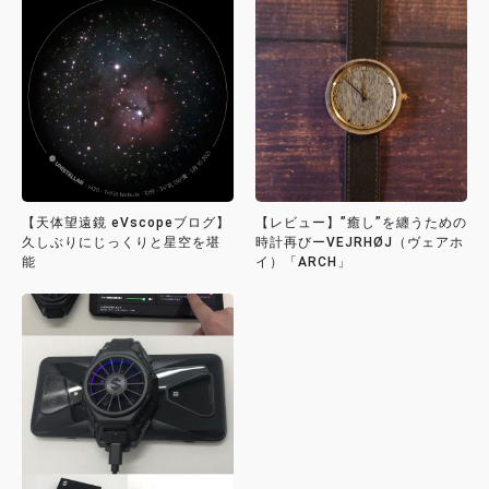
【天体望遠鏡 eVscopeブログ】
【レビュー】”癒し”を纏うための
久しぶりにじっくりと星空を堪
時計再びーVEJRHØJ（ヴェアホ
能
イ）「ARCH」