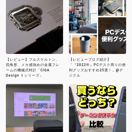
【レビュー】フルスケルトン、
【レビューブログ紹介】
四角形、メカ感強めの金属フレ
「『2022年』PCデスク周りの便
ームの機械式時計「CIGA
利グッズおすすめ25選！」@デ
Design Ｘシリーズ」
ジクル