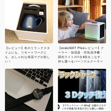
【レビュー】冬のリラックスタ
【evaLIGHT Plusレビュー】ク
イムにも、リモートワークに
ーラー・加湿器・空気清浄機・
も、おしゃれな保温マグが欲し
調光ライトの1台4役をこなす、
い！
持ち運べるパーソナルクーラー