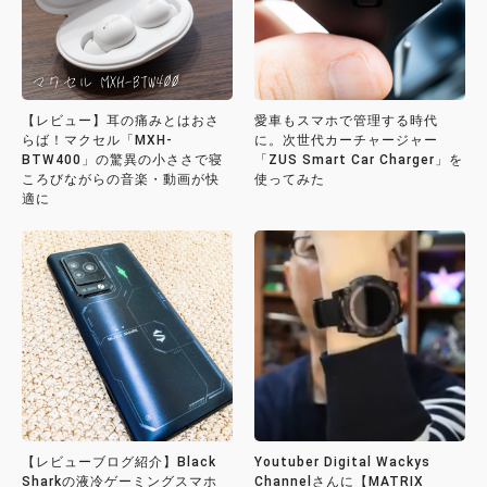
【レビュー】耳の痛みとはおさ
愛車もスマホで管理する時代
らば！マクセル「MXH-
に。次世代カーチャージャー
BTW400」の驚異の小ささで寝
「ZUS Smart Car Charger」を
ころびながらの音楽・動画が快
使ってみた
適に
【レビューブログ紹介】Black
Youtuber Digital Wackys
Sharkの液冷ゲーミングスマホ
Channelさんに【MATRIX