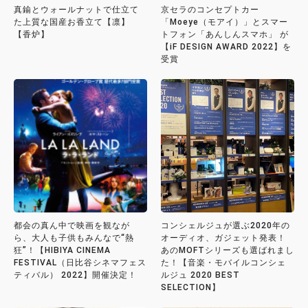
真鍮とウォールナットで仕立て
京セラのコンセプトカー
た上質な国産お香立て【凛】
「Moeye（モアイ）」とスマー
【香炉】
トフォン「あんしんスマホ」 が
【iF DESIGN AWARD 2022】を
受賞
都会の真ん中で映画を観なが
コンシェルジュが選ぶ2020年の
ら、大人も子供もみんなで“熱
オーディオ、ガジェット発表！
狂”！【HIBIYA CINEMA
あのMOFTシリーズも選ばれまし
FESTIVAL（日比谷シネマフェス
た！【音楽・モバイルコンシェ
ティバル） 2022】開催決定！
ルジュ 2020 BEST
SELECTION】