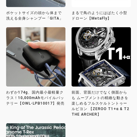
ポケットサイズの頭から体まで
まるで鳥のようにはばたく小型
洗える全身シャンプー「GITA」
ドローン【MetaFly】
わずか174g、国内最小最軽量ク
前面、背面だけでなく側面から
ラス！10,000mAhモバイルバッ
も ムーブメントの精緻な動きを
テリー【OWL-LPB10017】発売
楽しめるフルスケルトントゥー
ルビヨン 【ZEROO T1+α & T2
THE ARCHER】