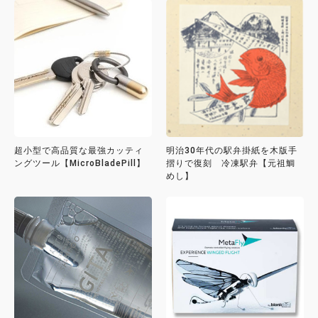
超小型で高品質な最強カッティ
明治30年代の駅弁掛紙を木版手
ングツール【MicroBladePill】
摺りで復刻 冷凍駅弁【元祖鯛
めし】