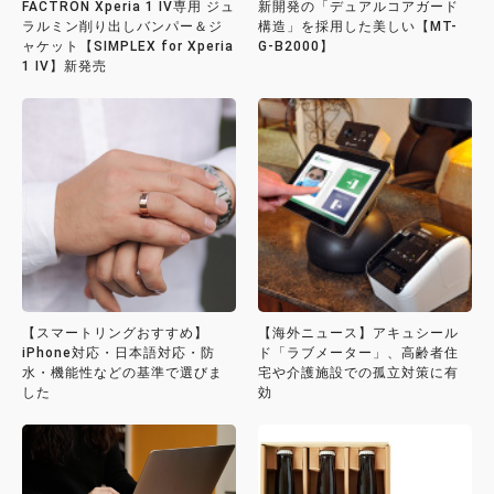
FACTRON Xperia 1 IV専用 ジュ
新開発の「デュアルコアガード
ラルミン削り出しバンパー＆ジ
構造」を採用した美しい【MT-
ャケット【SIMPLEX for Xperia
G-B2000】
1 IV】新発売
【スマートリングおすすめ】
【海外ニュース】アキュシール
iPhone対応・日本語対応・防
ド「ラブメーター」、高齢者住
水・機能性などの基準で選びま
宅や介護施設での孤立対策に有
した
効