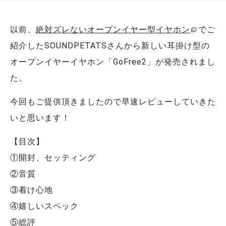
以前、
絶対ズレないオープンイヤー型イヤホン
でご
紹介したSOUNDPETATSさんから新しい耳掛け型の
オープンイヤーイヤホン「GoFree2」が発売されまし
た。
今回もご提供頂きましたので早速レビューしていきた
いと思います！
【目次】
①開封、セッティング
②音質
③着け心地
④嬉しいスペック
⑤総評