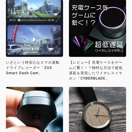
いざという時安心なスマホ連動
【レビュー】充電ケースをゲー
ドライブレコーダー「ZUS
ムに繋ぐ！？独特な方法で超低
Smart Dash Cam」
遅延を実現したワイヤレスイヤ
ホン「CYBERBLADE」