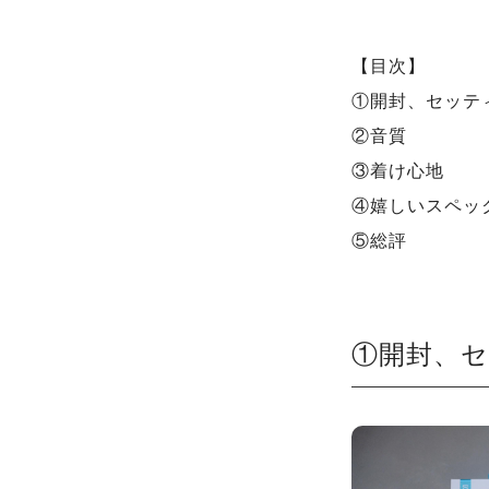
【目次】
①開封、セッテ
②音質
③着け心地
④嬉しいスペッ
⑤総評
①開封、