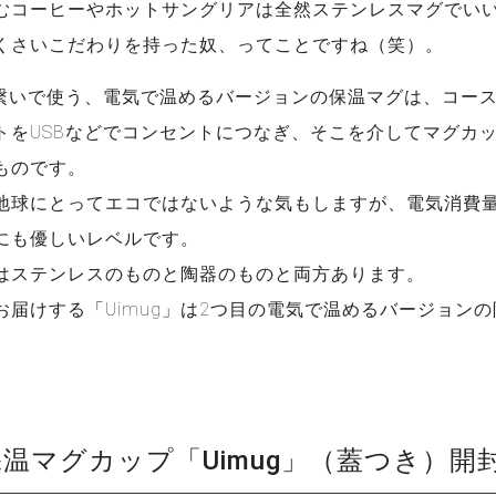
むコーヒーやホットサングリアは全然ステンレスマグでい
くさいこだわりを持った奴、ってことですね（笑）。
に繋いで使う、電気で温めるバージョンの保温マグは、コー
トをUSBなどでコンセントにつなぎ、そこを介してマグカ
ものです。
地球にとってエコではないような気もしますが、電気消費
にも優しいレベルです。
はステンレスのものと陶器のものと両方あります。
お届けする「Uimug」は2つ目の電気で温めるバージョン
温マグカップ「Uimug」（蓋つき）開