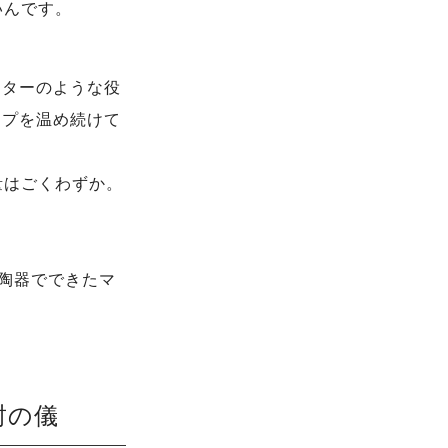
いんです。
スターのような役
ップを温め続けて
量はごくわずか。
の陶器でできたマ
封の儀