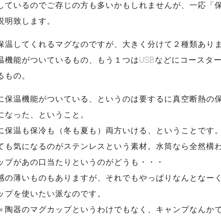
しているのでご存じの方も多いかもしれませんが、一応「
説明致します。
保温してくれるマグなのですが、大きく分けて２種類あり
温機能がついているもの、もう１つはUSBなどにコースタ
るもの。
に保温機能がついている、というのは要するに真空断熱の
になった、ということ。
に保温も保冷も（冬も夏も）両方いける、ということです
ても気になるのがステンレスという素材。水筒なら全然構
ップがあの口当たりというのがどうも・・・
感の薄いものもありますが、それでもやっぱりなんとなー
ップを使いたい派なのです。
＝陶器のマグカップというわけでもなく、キャンプなんか