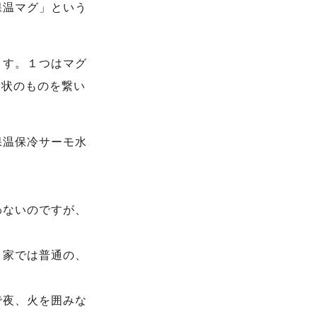
保温マグ」という
ます。１つはマグ
ー状のものを繋い
保温保冷サーモ水
。
わないのですが、
く家では普通の、
で夜、火を囲みな