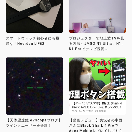
スマートウォッチ初心者にも最
プロジェクターで地上波TVを見
適な「Noerden LIFE2」
る方法～JMGO N1 Ultra、N1、
N1 Proでテレビ視聴～
【天体望遠鏡 eVscopeブログ】
【動画レビュー】実況者の中西
ツインクエーサーを撮影！
さんにBlack Shark 4 Proで
Apex Mobileをプレイしてもら