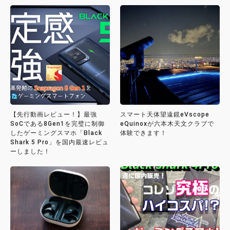
【先行動画レビュー！】最強
スマート天体望遠鏡eVscope
SoCである8Gen1を完璧に制御
eQuinoxが六本木天文クラブで
したゲーミングスマホ「Black
体験できます！
Shark 5 Pro」を国内最速レビュ
ーしました！